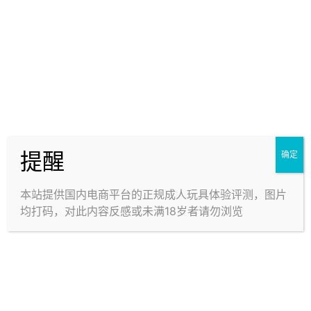
少了。
大概这些
1
0
海报分享
收藏
举报
2 条回复
文章作者
管理员
A
M
提醒
确定
欢迎您，新朋友，感谢参与互动！
确认修改
本站提供国内电商平台的正规成人玩具体验评测，图片
均打码，对此内容反感或未满18岁者请勿浏览