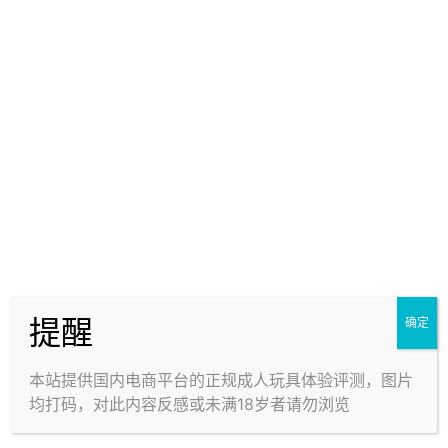
0
0
海报分享
收藏
举报
1 条回复
文章作者
管理员
A
M
欢迎您，新朋友，感谢参与互动！
确认修改
提醒
确定
提交
本站提供国内电商平台的正规成人玩具体验评测，图片
均打码，对此内容反感或未满18岁者请勿浏览
种田养海莉
25年7月31日
学前班
Lv0