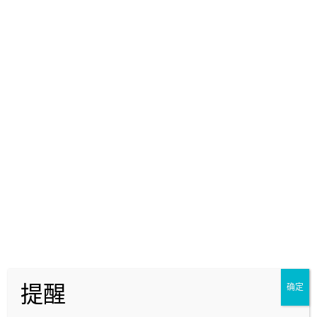
莹冰
关注Ta
发私信
前往个人中心
我的提问
我的回答
换杯子求助
0
莹冰
25年8月31日
回答
0
收藏
提醒
确定