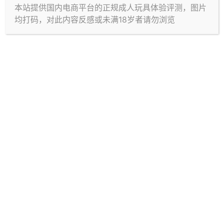
本站提供国内电商平台的正规成人玩具体验评测，图片
均打码，对此内容反感或未满18岁者请勿浏览
Copyright © 2026
B酱评测（原飞机杯之家）
查询 31 次，耗时 0.1251 秒
首页
菜单
搜索
顶部