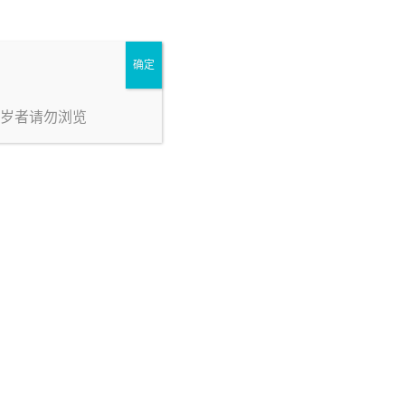
确定
8岁者请勿浏览
序