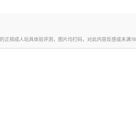
写回答
的正规成人玩具体验评测，图片均打码，对此内容反感或未满1
默认排序
时间排
暂无讨论