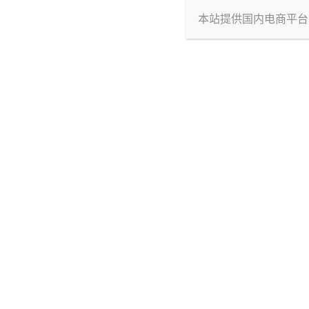
本站提供国内电商平台
盒子采用高饱和度的粉色、紫色线条在黑色背
那里发育研究所”几个大字映入眼帘，采用霓
子主色调是深邃的黑紫色，点缀着科幻风的线
另外这次又是一个黑色短发妹，眼神里透着一
缘行者》里的露西，好像现在的厂家都喜欢参照这
都仿照保时捷来制作。