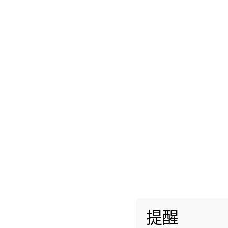
内容
外盒展示
盒中之物
使用体验
总结
提醒