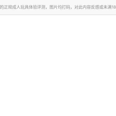
的正规成人玩具体验评测，图片均打码，对此内容反感或未满1
景上交相辉映，给人一种深夜潜入地下实验室的即视感。封面标
虹紫粉色的高亮描边字体，仿佛实验室的警示霓虹灯般醒目。整个
框和数据面板元素，边缘有类似心电图波形的荧光纹路。
丝丝的冷淡，你们知道我又要说什么了：她有点像《赛博朋克：
个设定，就跟汽车制造一样：特斯拉 model3和小米su7的外