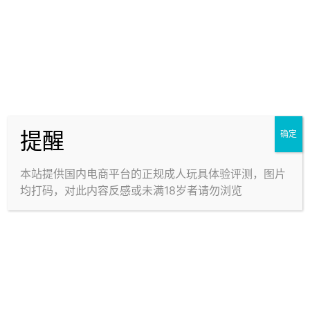
宝石术士 · 对子哈特 ——
琉璃温肉 · GXP —— 高密
提醒
心厂又能打了？立体叠构的
度的硅胶仿真外形杯，1kg
确定
构造，竟带来温和均衡的包
重量却手感适中，以撞击感
裹感
见长
本站提供国内电商平台的正规成人玩具体验评测，图片
均打码，对此内容反感或未满18岁者请勿浏览
发育研究所 · YOKUBOU
热情应援团2代 ·
—— 铁汁小半身！略硬的
YOKUBOU —— 高水准画
软胶覆盖之下，是难掰的可
工！爽是爽，也很常见…