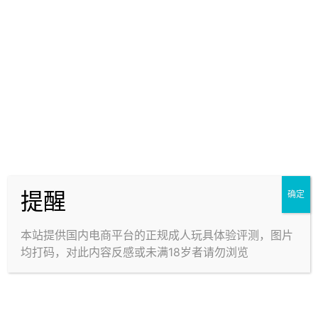
中等软度，再稍微偏软。
气味与油性：
稍有气味，中近距离偏明显。比较明显的出油，一摸就
提醒
确定
一手。
本站提供国内电商平台的正规成人玩具体验评测，图片
使用体验
均打码，对此内容反感或未满18岁者请勿浏览