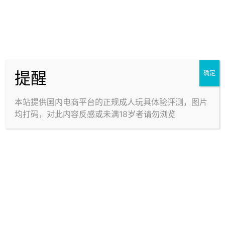
6. 最后一步：打粉
就差一步大功告成啦！这一步虽然是最后的步骤，但还
是不要省略哦～
因为这一步可以减少你玩具的出油，并且能延长它的使
提醒
确定
用寿命（对！不用换的那么勤，帮你省钱╮(￣▽
￣””)╭）
本站提供国内电商平台的正规成人玩具体验评测，图片
均打码，对此内容反感或未满18岁者请勿浏览
掏出你的爽身粉，均匀的撒满整个玩具表面，然后用手
抹匀就可以啦！
好啦！到这个时候为止，你的玩具应该是又干净又干燥
又香喷喷的啦～然后你就可以把它收到某个不为人知角
落等待下一次临幸啦！
好啦 今天的讲解到此为止，我们下次再见～(￣▽￣)
BY Benny Woo