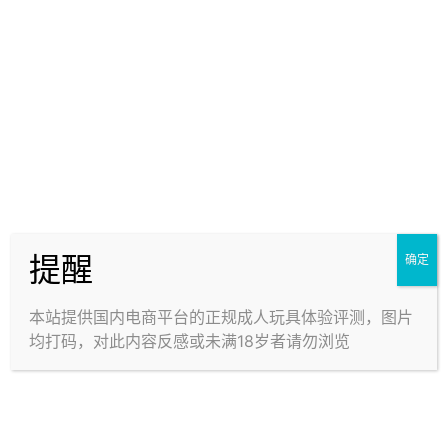
溜溜杯（软款） · 杯多多
圣精灵守护 · 魔壶 —— 5星
—— 飞机杯新玩法！？不
平替？！仿日网高分结构的
过似乎并不实用
国产产物，体验将会如何？
1-2星
4星
2.5k
4.9k
提醒
确定
5月18日
5月11日
本站提供国内电商平台的正规成人玩具体验评测，图片
均打码，对此内容反感或未满18岁者请勿浏览