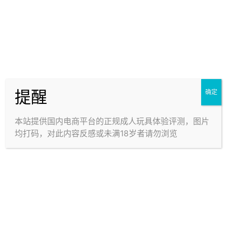
回转双唇 · A-ONE —— 便
元气猫娘口 · YUU —— 笑
宜好用！但做工翻车+赠品
容魔性又软萌，硬牙硌得慌
负分+气味攻击三连…
~
4星
3星
6.4k
1.3k
提醒
确定
25年6月6日
24年11月2日
本站提供国内电商平台的正规成人玩具体验评测，图片
均打码，对此内容反感或未满18岁者请勿浏览