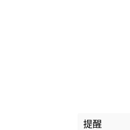
嗨各位好，这里是你们的佛系宫口机体玩家老
带来一款宫口机体——六连脉人工皮肤的评测
（宅学长评测合集 | 喜欢中小型杯、宫口杯）
厂商还是我们熟悉的exe旗下g-project。
说起g-project，本人第一印象就是二次
然而拿到本作直接黑人问号，
提醒
这个封面设计是什么一反常态的ins风，有点awe