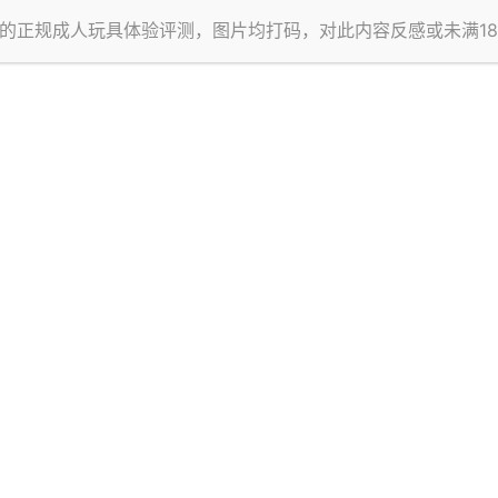
的正规成人玩具体验评测，图片均打码，对此内容反感或未满1
真不错，没那么多花里胡哨的视觉元素，直接就介绍机体本身，本人
人工皮肤。
捏起来的手感反馈很神奇，感觉回弹没有一般的机体那么明显。
怎么和A-ONE家的一毛一样？？你们两家是达成了什么py交