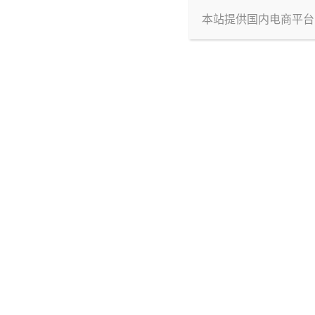
本站提供国内电商平台
让本人独享一下(x)不过yysy这种简约风格
还挺喜欢
来说说这次g-project开发的新材质，其名曰
手感还真和以前玩过的所有机体都不太一样，
出油的话略有，属于正常水平，
不过气味比他们家以前的机体大……而且这味道
易，老实交代
通道设计