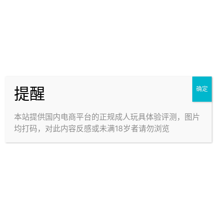
使用体验
提醒
确定
本站提供国内电商平台的正规成人玩具体验评测，图片
均打码，对此内容反感或未满18岁者请勿浏览
刺激：3★ 中等 / 紧度：一般 / 体验评分：4★
前段的竖向凸起带来了一定的挤压按摩感，增加体验的
丰富程度，避免过于单调。后段非常贴合且特意的减小
了凸起幅度，提供相较于其他相同结构产品差异化的贴
合感。