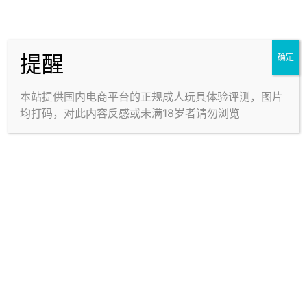
律后果自负。
1
0
海报分享
收藏
举报
提醒
确定
猜你喜欢
本站提供国内电商平台的正规成人玩具体验评测，图片
均打码，对此内容反感或未满18岁者请勿浏览
为什么体验会因人而异和锻炼
飞机杯为什么会出油？
的原理
23年3月31日
23年3月28日
0
4.4k
0
4.4k