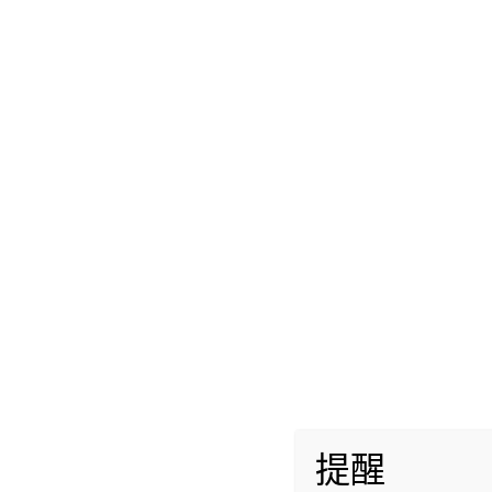
RideJapan
核心体验
刺激度：中等 ■■■□□
柔软度：外中度软■■■□□，内较软■■■■□
紧度：一般
💰参考价
￥239
*体质偏好因人而异，仅供参考
包装用料保持常规水准，包装盒背面覆盖一层
提醒