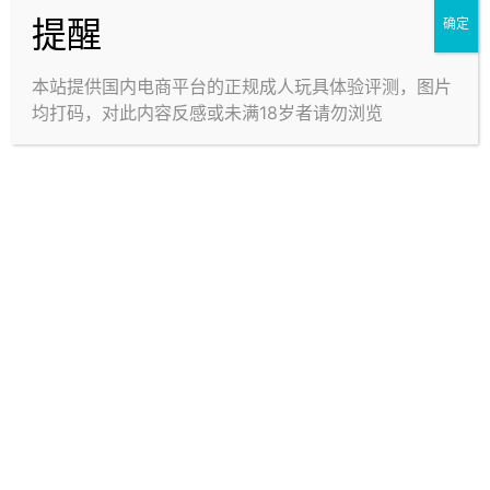
不同结构什么体验？
硅藻棒使用方法&评测
提醒
确定
未名
未名
本站提供国内电商平台的正规成人玩具体验评测，图片
0
0
均打码，对此内容反感或未满18岁者请勿浏览
网购会暴露隐私吗？快
清洗方法
递啥样？
未名
未名
0
0
不同润滑液影响大吗
为什么体验因人而异和
锻炼的原理
未名
未名
0
0
滑石粉致癌？
怎样代表清洗干净？
未名
未名
0
0