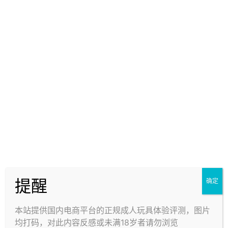
猜你喜欢
滑石粉致癌？😱
关于长期存放和未来启用
23年4月16日
23年4月16日
2
2.2k
2
5k
提醒
确定
本站提供国内电商平台的正规成人玩具体验评测，图片
均打码，对此内容反感或未满18岁者请勿浏览
娃娃为什么难打理？
怎样鉴别硅藻棒寿命 | 挽救办