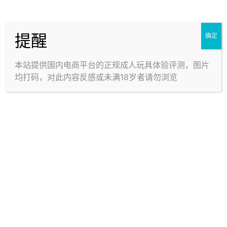
提醒
确定
本站提供国内电商平台的正规成人玩具体验评测，图片
均打码，对此内容反感或未满18岁者请勿浏览
刺激：3★ 中等 / 紧度：偏强 / 整体评分：3★
“单调的爽”
从通道图也能看出来体验是比较单一，只有不断重复的
层层叠叠的精致肉筋。
和韧中微硬的硬度配合，会在开头就给你一阵突破感，
头部将通道口扩大后突入，立马又感受到了非常紧致的
勒动收束。这一部分的体验可圈可点。