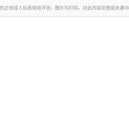
的正规成人玩具体验评测，图片均打码，对此内容反感或未满1
到底毕竟只是一块没有生命、不具备反馈能力的胶体，
果，反而会丧失本身具有的使用体验。
线的机体所设计的胸部基本都是最小的A杯，
免会丧失想象的空间。
有反馈，若在体积和质量上向真人靠拢而没能解决关键问题，难
你身上时，怕并不会有多么愉快的体验。
，
接触的触感极其诡异，