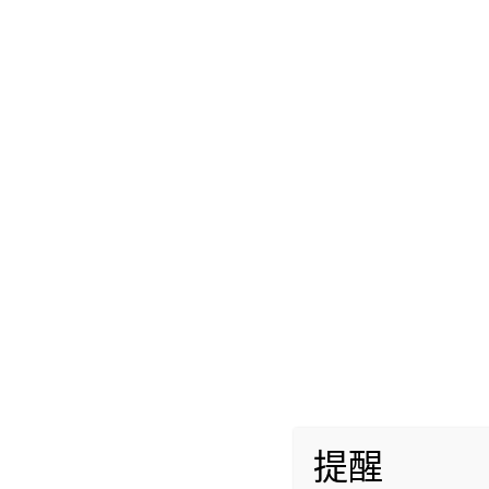
本期为大家介绍一款名字非常诱人的厚实的机体
采用了很大的包装盒，还采用泡沫箱做槽。
值得称赞的是，本作包装的封面非常精美，用
而包装盒本身的材质也非常的厚实，不会像某
良品。
本作外形打仿真躯体路线，全身仿真，而非某
受，
提醒
再搭配肉厚的设定，带给使用者厚重的打击触