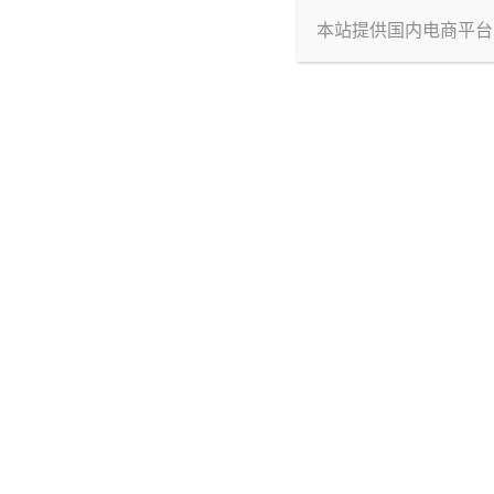
本站提供国内电商平台
然而，仿真设计本身是具有局限性的，机体说
一味的仿真有时不仅没有达到理想中的加分效
比如，处于成本的考虑，目前大多数走体积路
喜欢贫R的朋友自然没有问题，但其他朋友未
其次，机体不像真人，一是没有骨头，二是没
免能够避免画虎不成反类犬的尴尬：
想象一下一个没有骨骼、不会动的身体瘫软在
再次，本作复刻了丰满的臀部，却忽视了腿部
导致在采用后入使用时，只有臀部而没有腿部