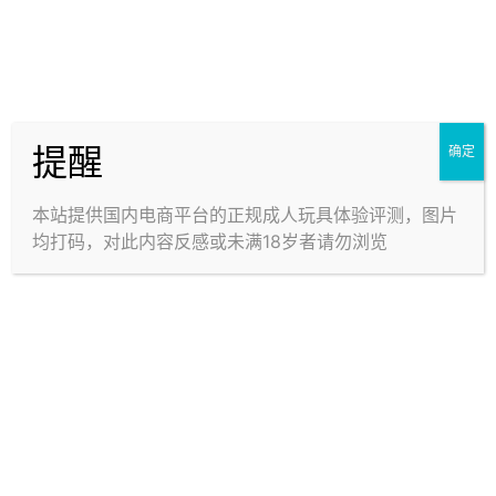
提醒
确定
魔壶 天使俱乐部 单色柔软
Ridejapan 邦尼兔女郎 ——
版 —— 小杯子，大身材【4
连续快感炮？有层次的慢玩
星推荐】
杯【4星推荐】
本站提供国内电商平台的正规成人玩具体验评测，图片
均打码，对此内容反感或未满18岁者请勿浏览
GPROJECT 紧致肉蛋 ——
魔眼 恶魔女仆 —— 使用门
肥肉厚实！鹅蛋大小的杯子
槛高！解锁猎奇新用法【3
你见过没？【3星推荐】
星推荐】