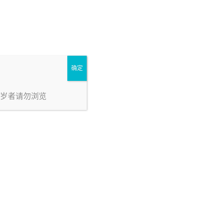
确定
8岁者请勿浏览
粉丝