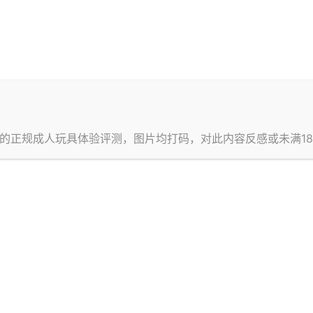
orthelichking
入驻本站
391
天
女
的正规成人玩具体验评测，图片均打码，对此内容反感或未满1
的问答
文章
提交的评论
关注