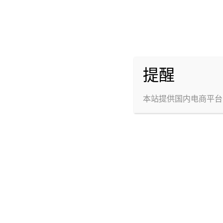
f
昵称：
概览
描述：
发布的
提醒
性别：
关注
本站提供国内电商平台
粉丝
互动
收藏
我
发布的