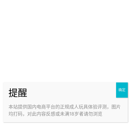
先不加球体会下原汁原味的：平坦没有起伏的通道果然
给不了我太大的刺激，仅靠还算可以的包裹感和紧窄度
实在是太平平无奇了，
哪怕是排了空气的宫口也仅是若有若无，毕竟没有强力
的突破设计，空腔又不大，玩起来不够劲啊，看来想翻
盘只能仰仗锤子了。
接着是加球玩法：
四颗被塞到洞口的锤子闪着黝黑的光，看着实在有点下
不去口啊，哎不管了，好玩就行。
提醒
确定
一脚油门下去，本来以为是芜湖塔台申请起飞，结果直
接拉了裤里，四颗锤子被怼进尽头的宫口内，本就不富
本站提供国内电商平台的正规成人玩具体验评测，图片
裕的突破感顿时雪上加霜起来，
均打码，对此内容反感或未满18岁者请勿浏览
此时只感觉放了个寂寞，想象中的四颗球球缠绵挤压