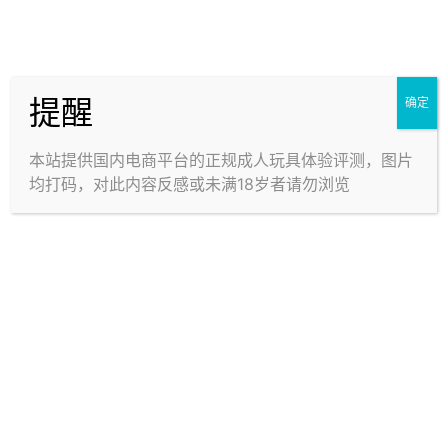
否有很多问号？视觉完美，通道完美，还有什么不好的
么？这踏马不给五星你在想什么？
哼，要么说我在阅尻之路上越走越远，您瞧好了
提醒
确定
这段有点烧脑，问题出在通道位置上，主通道的位置是
在中间，而外形如此完美的机体，臀部曲线在中点就会
本站提供国内电商平台的正规成人玩具体验评测，图片
向腰部靠拢。
均打码，对此内容反感或未满18岁者请勿浏览
于是这样，
使用时除了圆球中间的一块部分会和你的身体来个亲密
接触，上面下面很大一块区域都浪费了，要非常非常大
力才能碰触，回馈感自然就差，实在遗憾。
想当初评测美尻名器，我说通道位置设计的很反人类，
太靠下了，实在是嫩得很啊，现在想想，通道下移才是
神来之笔。
来看我的灵魂配图