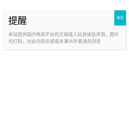
魔眼 玫瑰新娘 柔软版 ——
魔眼 极彩子宫2代 —— 一
优点缺点都明显，难以抉择
个杯子双重快乐，天使恶魔
官图整理（手机端可保存至相册再
官图整理（手机端可保存至相册再
提醒
确定
的机体【4星推荐】
查看）： [WPSM_AC id=3004]
的双重奏【3星推荐】
查看）： [WPSM_AC id=3004]
4星
3星
🕹️属性面板 参考价 能否翻洗 ￥35
🕹️属性面板 参考价 能否翻洗 ￥29
9 不能或不确定 参数(cm) 重量 尺
9 不能或不确定 参数(cm) 重量 尺
2.1k
0
1.4k
0
本站提供国内电商平台的正规成人玩具体验评测，图片
寸：大约17x7.5 内长：大约12 大
寸：大约15x7 内长：大约12.5 大
约700g 内构造 宫口类型 肉粒隆起
约430g 内构造 宫口类型 层叠突
均打码，对此内容反感或未满18岁者请勿浏览
B酱
20年3月2日
B酱
19年6月3日
+波纹 宫口（小） 品牌 气味情况
破+肉粒隆起 宫口（大） 品牌 气
魔眼 Magiceyes 偏轻 出油情况 易
味情况 魔眼 Magiceyes 偏轻 出油
损提示 一般发黏 入口有开裂的 可
情况 易损提示 一般发黏 通道中间
能性 > 数据滞后、问题反馈 > 评
隔膜 比较薄，有被 贯穿的可能性
测分级…
> 数据滞后、问题…
魔眼 恶魔陷阱 —— 让你堕
魔眼 新娘宫 —— 私は結婚
入无尽深渊的恶魔陷阱【3
しました ！（我结婚
官图整理（手机端可保存至相册再
官图整理（手机端可保存至相册再
星推荐】
查看）： [WPSM_AC id=3004]
了！）【4星推荐】
查看）： [WPSM_AC id=3004]
3星
4星
🕹️属性面板 参考价 能否翻洗 ￥24
🕹️属性面板 参考价 能否翻洗 ￥39
9 不能或不确定 参数(cm) 重量 尺
9 不能或不确定 参数(cm) 重量 尺
1.4k
0
1.7k
0
寸：大约15x7 内长：大约12.5 大
寸：大约19x9 内长：大约16.5 大
约340g 内构造 宫口类型 波纹居
约900g 内构造 宫口类型 层叠突破
B酱
19年5月20日
B酱
19年5月6日
多 没有/不明显 品牌 气味情况 魔
+肉粒隆起 宫口（大） 品牌 气味