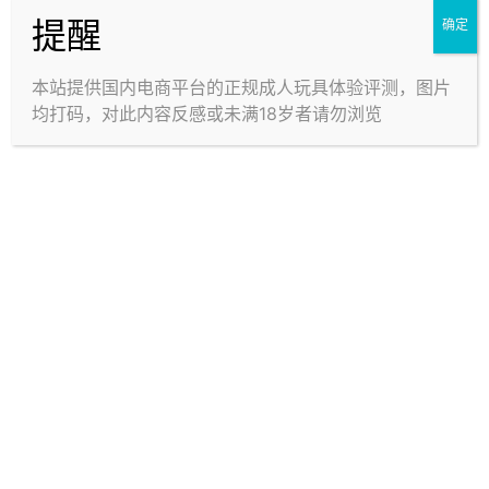
我只想当一个欢乐导管人，你却让我这么埋汰。
提醒
确定
总结
本站提供国内电商平台的正规成人玩具体验评测，图片
适合追求刺激的高端玩家或MAGIC EYES真爱粉。
均打码，对此内容反感或未满18岁者请勿浏览
体验：■■■□□ 3星，What is love？
刺激度：■■■■■ 5星，Baby don’t hurt me;
柔软度：■■□□□ 2星，Don’t hurt me;
通道紧度：■■■■■ 5星，No more.
*每个人体质存在差异，结果仅供参考
🔍横向对比
与MAGIC EYES极彩子宫-月见对比：
两者长得就挺像，通道结构也是前面漏斗，中间变紧。
但是极彩子宫后段又变宽了。
本品（代指阅览注意姐姐款）通道更硬、更刺激，后半
段只会越来越紧。