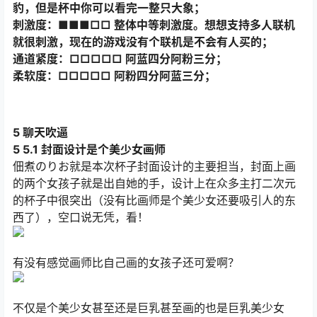
豹，但是杯中你可以看完一整只大象；
刺激度：■■■□□ 整体中等刺激度。想想支持多人联机
就很刺激，现在的游戏没有个联机是不会有人买的；
通道紧度：□□□□□ 阿蓝四分阿粉三分；
柔软度：□□□□□ 阿粉四分阿蓝三分；
5 聊天吹逼
5 5.1 封面设计是个美少女画师
佃煮のりお就是本次杯子封面设计的主要担当，封面上画
的两个女孩子就是出自她的手，设计上在众多主打二次元
的杯子中很突出（没有比画师是个美少女还要吸引人的东
西了），空口说无凭，看！
有没有感觉画师比自己画的女孩子还可爱啊？
不仅是个美少女甚至还是巨乳甚至画的也是巨乳美少女