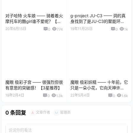
对子哈特 火车娘 —— 骑着着火
g-project JU-C3 —— 洞的真
摩托车的酷girl谁不爱呢？【3
身找到了是JU-C3的聚能环！
星推荐】
【3星推荐】
20年6月15日
19年11月25日
0
774
0
1k
魔眼 极彩子宫 —— 很强烈但很
魔眼 极彩妖精 —— 十年前，它
有意思的突破感！【3星推荐】
只是一朵小花，它向天神许
愿，天神一脸不屑。十年后，
19年2月4日
22年5月4日
0
1.3k
0
1.6k
它无意间觉醒强大能力，竟
然......【3.5星推荐】
0 条回复
文章作者
管理员
A
M