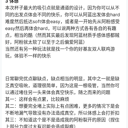
3 体感
本次杯子最大的吸引点就是通道的设计，因为你可以从不
同的出发点体会不同的快乐，你可以从阿蓝出发体会hard
难度然后抵达soft体会easy，或者是一开始先从阿粉感受
easy然后再体会hard，可以说两种方式各有各自的有趣
点，相当的酷（然而其实最后发现阿蓝材质手感体感都贼
好，阿粉就太软了以至于之后偏爱阿蓝）
当然还有另一种玩法就是找一个你的好基友双人联鸡游
玩，体验不一样的快乐
日常聊完优点聊缺点，缺点相当的明显，其中之一就是缺
乏真空吸吮，道理很简单，因为这是一根吸管，当然你可
以通过堵住另一头来体会真空快乐，随之而来的问题
其一：这样会有点累，比较麻烦
其二：想要完全堵上实际上有点困难，更多的情况下是会
不断地漏气导致没有办法造成真空，所以体感上会打折扣
其三：不知道这个是不是造成我的阿粉裂开的原因（捏住
上部分力度过大有可能会造成裂痕）