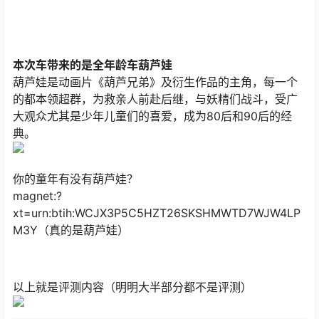
本次车带来的是全年龄车葫芦娃
葫芦娃是动画片《葫芦兄弟》及衍生作品的主角，每一个
的都本领超群，为救亲人前赴后继，与妖精们战斗，受广
大观众尤其是少年儿童们的喜爱，成为80后和90后的经
典。
你的童年有没有葫芦娃？
magnet:?
xt=urn:btih:WCJX3P5C5HZT26SKSHMWTD7WJW4LP
M3Y（真的是葫芦娃）
以上就是评测内容（明明大半部分都不是评测）