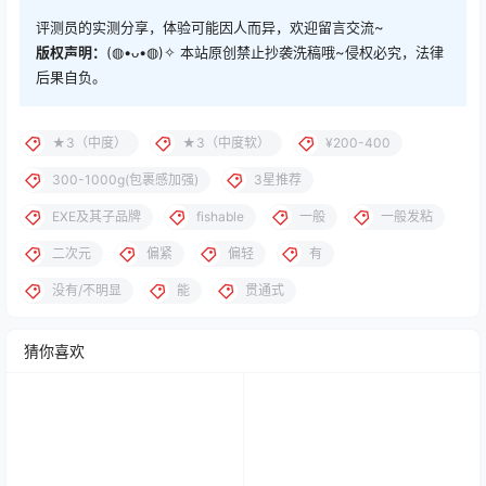
评测员的实测分享，体验可能因人而异，欢迎留言交流~
版权声明：
(◍•ᴗ•◍)✧ 本站原创禁止抄袭洗稿哦~侵权必究，法律
后果自负。
★3（中度）
★3（中度软）
¥200-400
300-1000g(包裹感加强)
3星推荐
EXE及其子品牌
fishable
一般
一般发粘
二次元
偏紧
偏轻
有
没有/不明显
能
贯通式
猜你喜欢