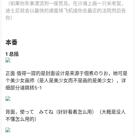
（如果你失事漂流到一座荒岛，在沙滩上画一只米老鼠，
迪士尼就会以最快的速度排飞机接你去最近的法院然后告
你）
本番
1 总括
正面 值得一提的是封面设计是来源于佃煮のりお，她可是
个美少女画师（是人是美少女而不是画的是美少女），详
细部分请跳转5-1
背面，使って みてね（好好看着怎么用）（大概是没人
不懂怎么用的）