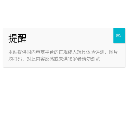
提醒
确定
本站提供国内电商平台的正规成人玩具体验评测，图片
均打码，对此内容反感或未满18岁者请勿浏览
刺激：4★ 偏高 / 紧度：偏强 / 整体评分：3.5★
首先我对人妻这个主题是不太感冒的，因为总会让我产
生一种负罪感，但是有些影视拍的不错，比如七森丽丽
老师和童帝的婚纱篇是吧，如果你觉得童帝一看就是肖
楚南，那就要逗你童帝笑了（doge）
通道的体验还可以，相比直通道杯，这款更注重“节奏变
换”，最好的部分就是入口处，收紧的感觉非常强，特别
是对头部（冠状沟）的摩擦和刺激，这种摩擦是“点状