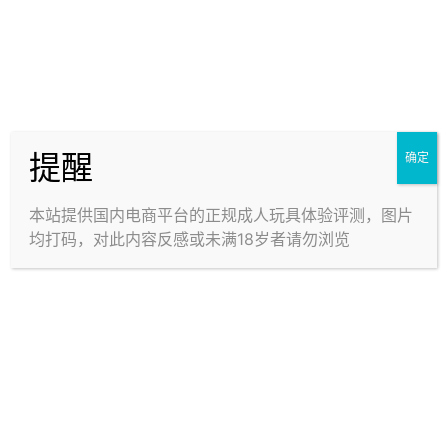
在。
我想这是因为，“阻力环”也采用同一材质，过于柔软，难
以起到收紧的作用。
相比之下，MAGIC EYES的“极彩纯洁环”可太成功了。
并且副通道的凸粒细小，导致刺激度比主通道的更低，
提醒
确定
就算进入很里面也感觉不到什么明显的变化。
本站提供国内电商平台的正规成人玩具体验评测，图片
嗨呀，在大型机体里纠结通道结构是不是搞错了什么？
均打码，对此内容反感或未满18岁者请勿浏览
体验好就行了呗。
使用姿态的选择自然是很多样的，无论是正统的正放还
是侧放、放上面，你能想到的都没问题（就是不方便腾
出一只手拿手机）。
这双被束缚着的手真是精细耐看，代入感不要太强。只
是两条腿在非正放时比较让人出戏，太滑稽无用了。
尽管通道相当慢玩，但外型看起来还是很刺激的。